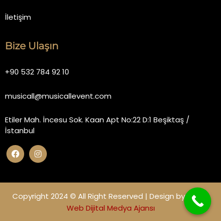
İletişim
Bize Ulaşın
+90 532 784 92 10
musicall@musicallevent.com
Etiler Mah. İncesu Sok. Kaan Apt No:22 D:1 Beşiktaş /
İstanbul
Copyright 2024 © All Right Reserved | Design by
Miano
Web Dijital Medya Ajansı