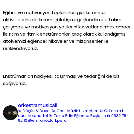
Eğitim ve motivasyon toplantıları gibi kurumsal
aktivitelerinizde kurum içi iletişimi güçlendirmek, takım
çalışması ve motivasyon yetilerini kuvvetlendirmek amacı
ile ritim ve ritmik enstrümanları araç olarak kullandığımız
atölyemizi eğlenceli hikayeler ve mizansenler ile
renklendiriyoruz.
Enstrümanları nakliyesi, taşınması ve tedariğini de biz
sağlıyoruz.
orkestramusicall
💫 Düğün & Davet
💫 Canlı Müzik Hizmetleri
💫 Orkestra l
duo,trio,quartet
💫 Takip Edin Eğlence Başlasın
☎️ 0532 784
92 10
@emrahozturkperc