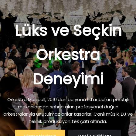
Lüks ve Seçkin
Orkestra
Deneyimi
Orkestra Musicall, 2010'dan bu yana İstanbul'un prestijli
mekanlarında sahne alan profesyonel düğün
orkestralarıyla unutulmaz anlar tasarlar. Canlı müzik, DJ ve
teknik prodüksiyon tek çatı altında.