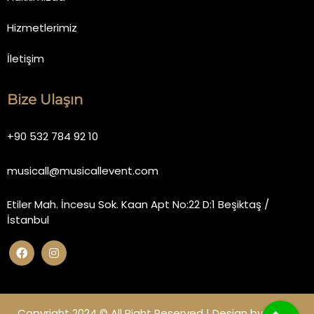
Hizmetlerimiz
İletişim
Bize Ulaşın
+90 532 784 92 10
musicall@musicallevent.com
Etiler Mah. İncesu Sok. Kaan Apt No:22 D:1 Beşiktaş /
İstanbul
Copyright 2024 © All Right Reserved | Design by
Miano