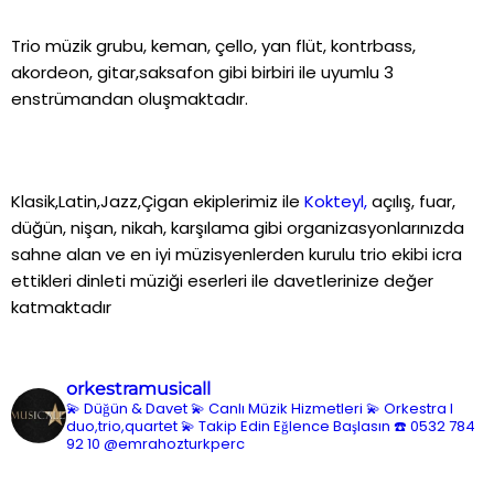
Trio müzik grubu, keman, çello, yan flüt, kontrbass,
akordeon, gitar,saksafon gibi birbiri ile uyumlu 3
enstrümandan oluşmaktadır.
Klasik,Latin,Jazz,Çigan ekiplerimiz ile
Kokteyl,
açılış, fuar,
düğün, nişan, nikah, karşılama gibi organizasyonlarınızda
sahne alan ve en iyi müzisyenlerden kurulu trio ekibi icra
ettikleri dinleti müziği eserleri ile davetlerinize değer
katmaktadır
orkestramusicall
💫 Düğün & Davet
💫 Canlı Müzik Hizmetleri
💫 Orkestra l
duo,trio,quartet
💫 Takip Edin Eğlence Başlasın
☎️ 0532 784
92 10
@emrahozturkperc