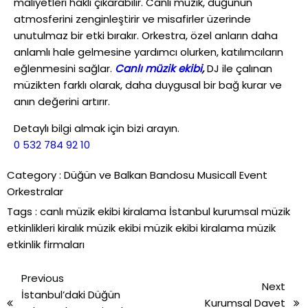
maliyetleri haklı çıkarabilir. Canlı müzik, düğünün
atmosferini zenginleştirir ve misafirler üzerinde
unutulmaz bir etki bırakır. Orkestra, özel anların daha
anlamlı hale gelmesine yardımcı olurken, katılımcıların
eğlenmesini sağlar.
Canlı müzik ekibi
,
DJ ile çalınan
müzikten farklı olarak, daha duygusal bir bağ kurar ve
anın değerini artırır.
Detaylı bilgi almak için bizi arayın.
0 532 784 92 10
Category :
Düğün ve Balkan Bandosu
Musicall Event
Orkestralar
Tags :
canlı müzik ekibi kiralama
İstanbul kurumsal müzik
etkinlikleri
kiralık müzik ekibi
müzik ekibi kiralama
müzik
etkinlik firmaları
Previous
Next
İstanbul’daki Düğün
Kurumsal Davet