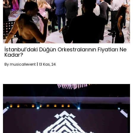
İstanbul’daki Düğün Orkestralarının Fiyatları Ne
Kadar?
By
musicallevent
|
13
Kas, 24