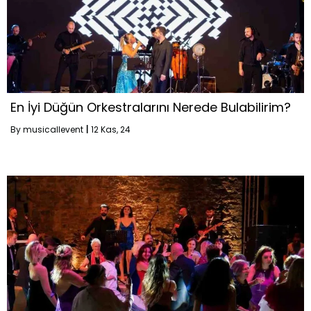
En İyi Düğün Orkestralarını Nerede Bulabilirim?
By
musicallevent
|
12
Kas, 24