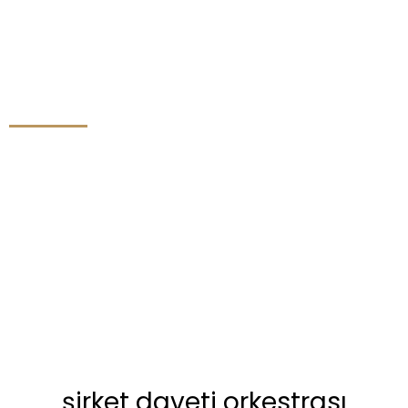
şirket daveti orkestrası
şirket daveti orkestrası