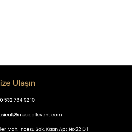
ize Ulaşın
0 532 784 92 10
sicall@musicallevent.com
iler Mah. İncesu Sok. Kaan Apt No:22 D:1