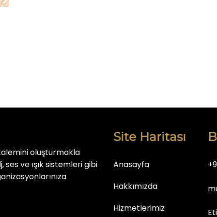
Site Haritası
B
kalemini oluşturmakla
, ses ve ışık sistemleri gibi
Anasayfa
+9
ganizasyonlarınıza
Hakkımızda
mu
Hizmetlerimiz
Et