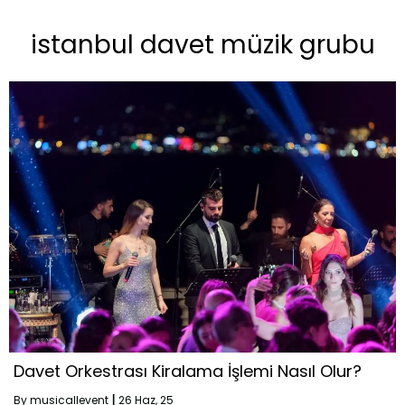
istanbul davet müzik grubu
Davet Orkestrası Kiralama İşlemi Nasıl Olur?
By
musicallevent
|
26
Haz, 25