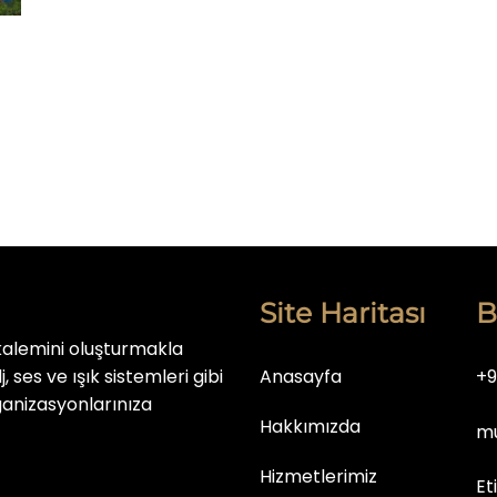
Site Haritası
B
kalemini oluşturmakla
, ses ve ışık sistemleri gibi
Anasayfa
+9
ganizasyonlarınıza
Hakkımızda
mu
Hizmetlerimiz
Et