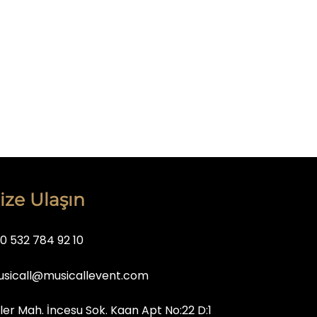
ize Ulaşın
0 532 784 92 10
sicall@musicallevent.com
iler Mah. İncesu Sok. Kaan Apt No:22 D:1