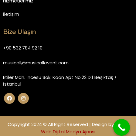
Hizmetlerimiz
İletişim
Bize Ulaşın
+90 532 784 92 10
musicall@musicallevent.com
Etiler Mah. İncesu Sok. Kaan Apt No:22 D:1 Beşiktaş /
İstanbul
Copyright 2024 © All Right Reserved | Design by
Miano
Web Dijital Medya Ajansı