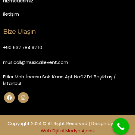
Hizmetlerimiz
İletişim
Bize Ulaşın
+90 532 784 92 10
musicall@musicallevent.com
Etiler Mah. İncesu Sok. Kaan Apt No:22 D:1 Beşiktaş /
İstanbul
Copyright 2024 © All Right Reserved | Design by
Miano
Web Dijital Medya Ajansı