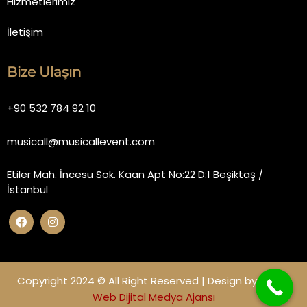
Hizmetlerimiz
İletişim
Bize Ulaşın
+90 532 784 92 10
musicall@musicallevent.com
Etiler Mah. İncesu Sok. Kaan Apt No:22 D:1 Beşiktaş /
İstanbul
Copyright 2024 © All Right Reserved | Design by
Miano
Web Dijital Medya Ajansı